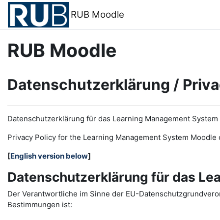
Zum Hauptinhalt
RUB Moodle
RUB Moodle
Datenschutzerklärung / Priva
Datenschutzerklärung für das Learning Management System
Privacy Policy for the
L
earning
M
anagement
S
ystem Moodle 
[
English version below
]
Datenschutzerklärung für das L
Der Verantwortliche im Sinne der EU-Datenschutzgrundveror
Bestimmungen ist: