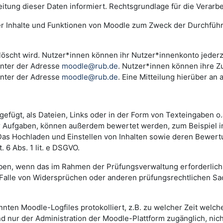
ng dieser Daten informiert. Rechtsgrundlage für die Verarbeitu
der Inhalte und Funktionen von Moodle zum Zweck der Durchfüh
scht wird. Nutzer*innen können ihr Nutzer*innenkonto jederzei
unter der Adresse
moodle@rub.de
. Nutzer*innen können ihre Zu
unter der Adresse
moodle@rub.de
. Eine Mitteilung hierüber an 
efügt, als Dateien, Links oder in der Form von Texteingaben o
der Aufgaben, können außerdem bewertet werden, zum Beispiel 
. Das Hochladen und Einstellen von Inhalten sowie deren Bewe
 6 Abs. 1 lit. e DSGVO.
n, wenn das im Rahmen der Prüfungsverwaltung erforderlich i
lle von Widersprüchen oder anderen prüfungsrechtlichen Sachv
annten Moodle-Logfiles protokolliert, z.B. zu welcher Zeit wel
nd nur der Administration der Moodle-Plattform zugänglich, nic