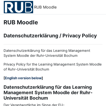
Zum Hauptinhalt
RUB Moodle
RUB Moodle
Datenschutzerklärung / Privacy Policy
Datenschutzerklärung für das Learning Management
System Moodle der Ruhr-Universität Bochum
Privacy Policy for the
L
earning
M
anagement
S
ystem Moodle
of Ruhr
-
Universit
ät Bochum
[
English version below
]
Datenschutzerklärung für das Learning
Management System Moodle der Ruhr-
Universität Bochum
Der Verantwortliche im Sinne der EU-