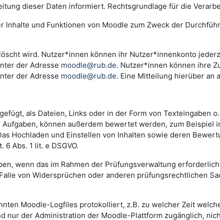
ng dieser Daten informiert. Rechtsgrundlage für die Verarbeitu
der Inhalte und Funktionen von Moodle zum Zweck der Durchfüh
scht wird. Nutzer*innen können ihr Nutzer*innenkonto jederzei
unter der Adresse
moodle@rub.de
. Nutzer*innen können ihre Zu
unter der Adresse
moodle@rub.de
. Eine Mitteilung hierüber an 
efügt, als Dateien, Links oder in der Form von Texteingaben o
der Aufgaben, können außerdem bewertet werden, zum Beispiel 
. Das Hochladen und Einstellen von Inhalten sowie deren Bewe
 6 Abs. 1 lit. e DSGVO.
n, wenn das im Rahmen der Prüfungsverwaltung erforderlich i
lle von Widersprüchen oder anderen prüfungsrechtlichen Sachv
annten Moodle-Logfiles protokolliert, z.B. zu welcher Zeit wel
nd nur der Administration der Moodle-Plattform zugänglich, nic