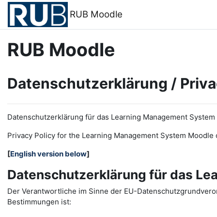
Zum Hauptinhalt
RUB Moodle
RUB Moodle
Datenschutzerklärung / Priva
Datenschutzerklärung für das Learning Management System
Privacy Policy for the
L
earning
M
anagement
S
ystem Moodle 
[
English version below
]
Datenschutzerklärung für das L
Der Verantwortliche im Sinne der EU-Datenschutzgrundveror
Bestimmungen ist: