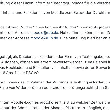
ng dieser Daten informiert. Rechtsgrundlage für die Verarbeitu
der Inhalte und Funktionen von Moodle zum Zweck der Durchfüh
scht wird. Nutzer*innen können ihr Nutzer*innenkonto jederzei
unter der Adresse
moodle@rub.de
. Nutzer*innen können ihre Zu
unter der Adresse
moodle@rub.de
. Eine Mitteilung hierüber an 
efügt, als Dateien, Links oder in der Form von Texteingaben o
der Aufgaben, können außerdem bewertet werden, zum Beispiel 
. Das Hochladen und Einstellen von Inhalten sowie deren Bewe
 6 Abs. 1 lit. e DSGVO.
n, wenn das im Rahmen der Prüfungsverwaltung erforderlich i
lle von Widersprüchen oder anderen prüfungsrechtlichen Sachv
annten Moodle-Logfiles protokolliert, z.B. zu welcher Zeit wel
nd nur der Administration der Moodle-Plattform zugänglich, nic