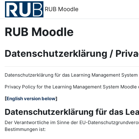
Zum Hauptinhalt
RUB Moodle
RUB Moodle
Datenschutzerklärung / Priva
Datenschutzerklärung für das Learning Management System
Privacy Policy for the
L
earning
M
anagement
S
ystem Moodle 
[
English version below
]
Datenschutzerklärung für das L
Der Verantwortliche im Sinne der EU-Datenschutzgrundveror
Bestimmungen ist: