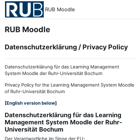
Zum Hauptinhalt
RUB Moodle
RUB Moodle
Datenschutzerklärung / Privacy Policy
Datenschutzerklärung für das Learning Management
System Moodle der Ruhr-Universität Bochum
Privacy Policy for the
L
earning
M
anagement
S
ystem Moodle
of Ruhr
-
Universit
ät Bochum
[
English version below
]
Datenschutzerklärung für das Learning
Management System Moodle der Ruhr-
Universität Bochum
Der Verantwortliche im Sinne der EU-