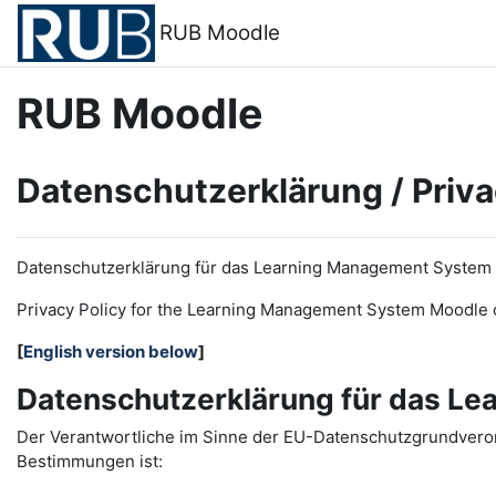
Zum Hauptinhalt
RUB Moodle
RUB Moodle
Datenschutzerklärung / Priva
Datenschutzerklärung für das Learning Management System
Privacy Policy for the
L
earning
M
anagement
S
ystem Moodle 
[
English version below
]
Datenschutzerklärung für das L
Der Verantwortliche im Sinne der EU-Datenschutzgrundveror
Bestimmungen ist: