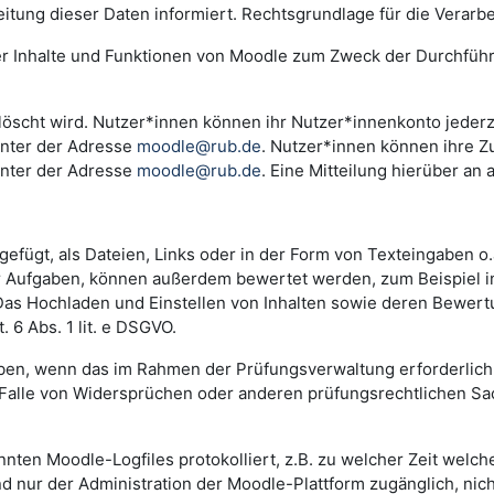
ng dieser Daten informiert. Rechtsgrundlage für die Verarbeitu
der Inhalte und Funktionen von Moodle zum Zweck der Durchfüh
scht wird. Nutzer*innen können ihr Nutzer*innenkonto jederzei
unter der Adresse
moodle@rub.de
. Nutzer*innen können ihre Zu
unter der Adresse
moodle@rub.de
. Eine Mitteilung hierüber an 
efügt, als Dateien, Links oder in der Form von Texteingaben o
der Aufgaben, können außerdem bewertet werden, zum Beispiel 
. Das Hochladen und Einstellen von Inhalten sowie deren Bewe
 6 Abs. 1 lit. e DSGVO.
n, wenn das im Rahmen der Prüfungsverwaltung erforderlich i
lle von Widersprüchen oder anderen prüfungsrechtlichen Sachv
annten Moodle-Logfiles protokolliert, z.B. zu welcher Zeit wel
nd nur der Administration der Moodle-Plattform zugänglich, nic