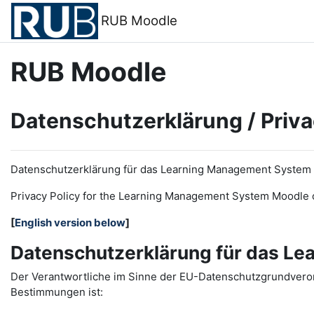
Zum Hauptinhalt
RUB Moodle
RUB Moodle
Datenschutzerklärung / Priva
Datenschutzerklärung für das Learning Management System
Privacy Policy for the
L
earning
M
anagement
S
ystem Moodle 
[
English version below
]
Datenschutzerklärung für das L
Der Verantwortliche im Sinne der EU-Datenschutzgrundveror
Bestimmungen ist: