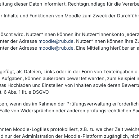
ng dieser Daten informiert. Rechtsgrundlage für die Verarbeitu
der Inhalte und Funktionen von Moodle zum Zweck der Durchfüh
scht wird. Nutzer*innen können ihr Nutzer*innenkonto jederzei
unter der Adresse
moodle@rub.de
. Nutzer*innen können ihre Zu
unter der Adresse
moodle@rub.de
. Eine Mitteilung hierüber an 
efügt, als Dateien, Links oder in der Form von Texteingaben o
der Aufgaben, können außerdem bewertet werden, zum Beispiel 
. Das Hochladen und Einstellen von Inhalten sowie deren Bewe
 6 Abs. 1 lit. e DSGVO.
n, wenn das im Rahmen der Prüfungsverwaltung erforderlich i
lle von Widersprüchen oder anderen prüfungsrechtlichen Sachv
annten Moodle-Logfiles protokolliert, z.B. zu welcher Zeit wel
nd nur der Administration der Moodle-Plattform zugänglich, nic