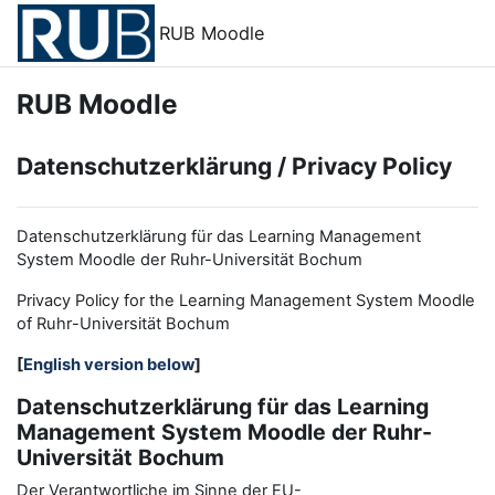
Zum Hauptinhalt
RUB Moodle
RUB Moodle
Datenschutzerklärung / Privacy Policy
Datenschutzerklärung für das Learning Management
System Moodle der Ruhr-Universität Bochum
Privacy Policy for the
L
earning
M
anagement
S
ystem Moodle
of Ruhr
-
Universit
ät Bochum
[
English version below
]
Datenschutzerklärung für das Learning
Management System Moodle der Ruhr-
Universität Bochum
Der Verantwortliche im Sinne der EU-