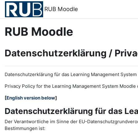
Zum Hauptinhalt
RUB Moodle
RUB Moodle
Datenschutzerklärung / Priva
Datenschutzerklärung für das Learning Management System
Privacy Policy for the
L
earning
M
anagement
S
ystem Moodle 
[
English version below
]
Datenschutzerklärung für das L
Der Verantwortliche im Sinne der EU-Datenschutzgrundveror
Bestimmungen ist: