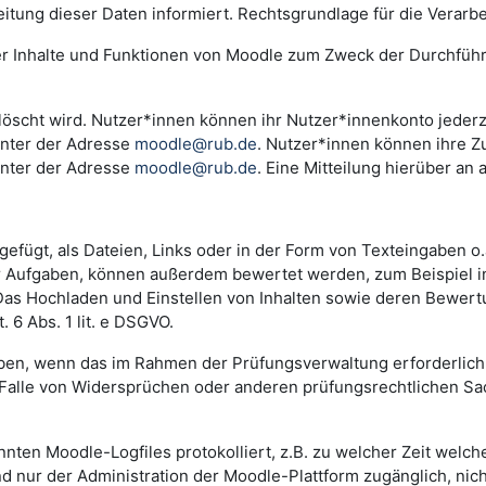
ng dieser Daten informiert. Rechtsgrundlage für die Verarbeitu
der Inhalte und Funktionen von Moodle zum Zweck der Durchfüh
scht wird. Nutzer*innen können ihr Nutzer*innenkonto jederzei
unter der Adresse
moodle@rub.de
. Nutzer*innen können ihre Zu
unter der Adresse
moodle@rub.de
. Eine Mitteilung hierüber an 
efügt, als Dateien, Links oder in der Form von Texteingaben o
der Aufgaben, können außerdem bewertet werden, zum Beispiel 
. Das Hochladen und Einstellen von Inhalten sowie deren Bewe
 6 Abs. 1 lit. e DSGVO.
n, wenn das im Rahmen der Prüfungsverwaltung erforderlich i
lle von Widersprüchen oder anderen prüfungsrechtlichen Sachv
annten Moodle-Logfiles protokolliert, z.B. zu welcher Zeit wel
nd nur der Administration der Moodle-Plattform zugänglich, nic