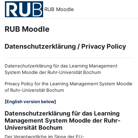
Zum Hauptinhalt
RUB Moodle
RUB Moodle
Datenschutzerklärung / Privacy Policy
Datenschutzerklärung für das Learning Management
System Moodle der Ruhr-Universität Bochum
Privacy Policy for the
L
earning
M
anagement
S
ystem Moodle
of Ruhr
-
Universit
ät Bochum
[
English version below
]
Datenschutzerklärung für das Learning
Management System Moodle der Ruhr-
Universität Bochum
Der Verantwortliche im Sinne der EU-