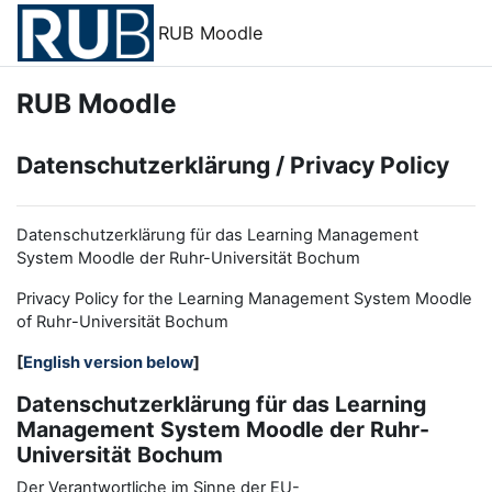
Zum Hauptinhalt
RUB Moodle
RUB Moodle
Datenschutzerklärung / Privacy Policy
Datenschutzerklärung für das Learning Management
System Moodle der Ruhr-Universität Bochum
Privacy Policy for the
L
earning
M
anagement
S
ystem Moodle
of Ruhr
-
Universit
ät Bochum
[
English version below
]
Datenschutzerklärung für das Learning
Management System Moodle der Ruhr-
Universität Bochum
Der Verantwortliche im Sinne der EU-