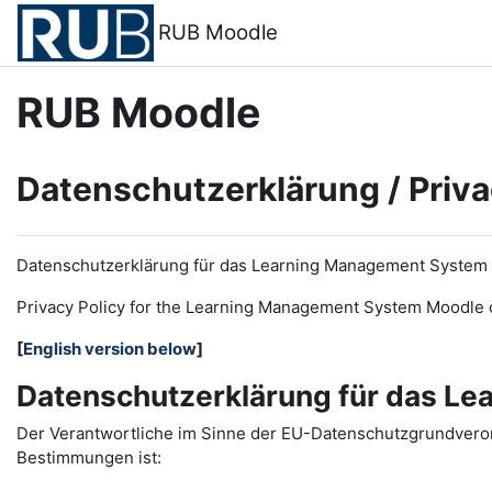
Zum Hauptinhalt
RUB Moodle
RUB Moodle
Datenschutzerklärung / Priva
Datenschutzerklärung für das Learning Management System
Privacy Policy for the
L
earning
M
anagement
S
ystem Moodle 
[
English version below
]
Datenschutzerklärung für das L
Der Verantwortliche im Sinne der EU-Datenschutzgrundveror
Bestimmungen ist: