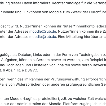
ng dieser Daten informiert. Rechtsgrundlage für die Verarbeitu
der Inhalte und Funktionen von Moodle zum Zweck der Durchfüh
scht wird. Nutzer*innen können ihr Nutzer*innenkonto jederzei
unter der Adresse
moodle@rub.de
. Nutzer*innen können ihre Zu
unter der Adresse
moodle@rub.de
. Eine Mitteilung hierüber an 
efügt, als Dateien, Links oder in der Form von Texteingaben o
der Aufgaben, können außerdem bewertet werden, zum Beispiel 
. Das Hochladen und Einstellen von Inhalten sowie deren Bewe
 6 Abs. 1 lit. e DSGVO.
n, wenn das im Rahmen der Prüfungsverwaltung erforderlich i
lle von Widersprüchen oder anderen prüfungsrechtlichen Sachv
annten Moodle-Logfiles protokolliert, z.B. zu welcher Zeit wel
nd nur der Administration der Moodle-Plattform zugänglich, nic