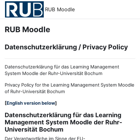
Zum Hauptinhalt
RUB Moodle
RUB Moodle
Datenschutzerklärung / Privacy Policy
Datenschutzerklärung für das Learning Management
System Moodle der Ruhr-Universität Bochum
Privacy Policy for the
L
earning
M
anagement
S
ystem Moodle
of Ruhr
-
Universit
ät Bochum
[
English version below
]
Datenschutzerklärung für das Learning
Management System Moodle der Ruhr-
Universität Bochum
Der Verantwortliche im Sinne der EU-