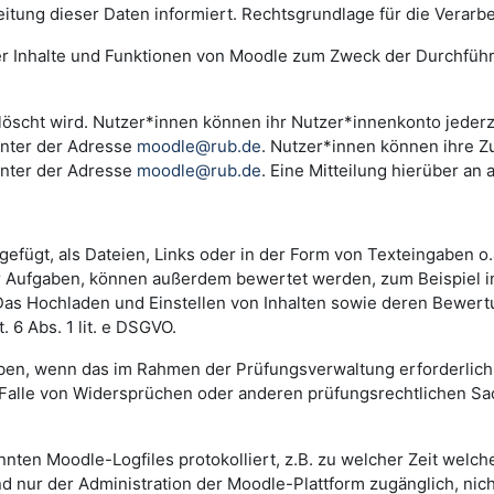
ng dieser Daten informiert. Rechtsgrundlage für die Verarbeitu
der Inhalte und Funktionen von Moodle zum Zweck der Durchfüh
scht wird. Nutzer*innen können ihr Nutzer*innenkonto jederzei
unter der Adresse
moodle@rub.de
. Nutzer*innen können ihre Zu
unter der Adresse
moodle@rub.de
. Eine Mitteilung hierüber an 
efügt, als Dateien, Links oder in der Form von Texteingaben o
der Aufgaben, können außerdem bewertet werden, zum Beispiel 
. Das Hochladen und Einstellen von Inhalten sowie deren Bewe
 6 Abs. 1 lit. e DSGVO.
n, wenn das im Rahmen der Prüfungsverwaltung erforderlich i
lle von Widersprüchen oder anderen prüfungsrechtlichen Sachv
annten Moodle-Logfiles protokolliert, z.B. zu welcher Zeit wel
nd nur der Administration der Moodle-Plattform zugänglich, nic