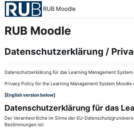
Zum Hauptinhalt
RUB Moodle
RUB Moodle
Datenschutzerklärung / Priva
Datenschutzerklärung für das Learning Management System
Privacy Policy for the
L
earning
M
anagement
S
ystem Moodle 
[
English version below
]
Datenschutzerklärung für das L
Der Verantwortliche im Sinne der EU-Datenschutzgrundveror
Bestimmungen ist: