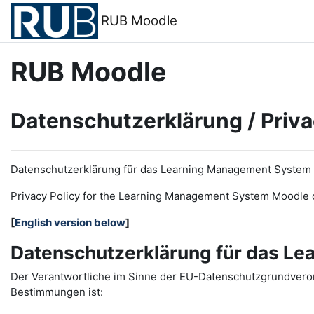
Zum Hauptinhalt
RUB Moodle
RUB Moodle
Datenschutzerklärung / Priva
Datenschutzerklärung für das Learning Management System
Privacy Policy for the
L
earning
M
anagement
S
ystem Moodle 
[
English version below
]
Datenschutzerklärung für das L
Der Verantwortliche im Sinne der EU-Datenschutzgrundveror
Bestimmungen ist: