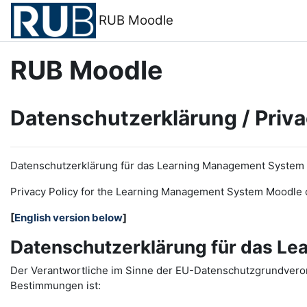
Zum Hauptinhalt
RUB Moodle
RUB Moodle
Datenschutzerklärung / Priva
Datenschutzerklärung für das Learning Management System
Privacy Policy for the
L
earning
M
anagement
S
ystem Moodle 
[
English version below
]
Datenschutzerklärung für das L
Der Verantwortliche im Sinne der EU-Datenschutzgrundveror
Bestimmungen ist: