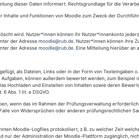
ng dieser Daten informiert. Rechtsgrundlage für die Verarbeitu
der Inhalte und Funktionen von Moodle zum Zweck der Durchfüh
scht wird. Nutzer*innen können ihr Nutzer*innenkonto jederzei
unter der Adresse
moodle@rub.de
. Nutzer*innen können ihre Zu
unter der Adresse
moodle@rub.de
. Eine Mitteilung hierüber an 
efügt, als Dateien, Links oder in der Form von Texteingaben o
der Aufgaben, können außerdem bewertet werden, zum Beispiel 
. Das Hochladen und Einstellen von Inhalten sowie deren Bewe
 6 Abs. 1 lit. e DSGVO.
n, wenn das im Rahmen der Prüfungsverwaltung erforderlich i
lle von Widersprüchen oder anderen prüfungsrechtlichen Sachv
annten Moodle-Logfiles protokolliert, z.B. zu welcher Zeit wel
nd nur der Administration der Moodle-Plattform zugänglich, nic