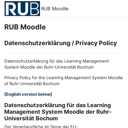
Zum Hauptinhalt
RUB Moodle
RUB Moodle
Datenschutzerklärung / Privacy Policy
Datenschutzerklärung für das Learning Management
System Moodle der Ruhr-Universität Bochum
Privacy Policy for the
L
earning
M
anagement
S
ystem Moodle
of Ruhr
-
Universit
ät Bochum
[
English version below
]
Datenschutzerklärung für das Learning
Management System Moodle der Ruhr-
Universität Bochum
Der Verantwortliche im Sinne der EU-