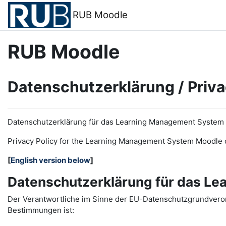
Zum Hauptinhalt
RUB Moodle
RUB Moodle
Datenschutzerklärung / Priva
Datenschutzerklärung für das Learning Management System
Privacy Policy for the
L
earning
M
anagement
S
ystem Moodle 
[
English version below
]
Datenschutzerklärung für das L
Der Verantwortliche im Sinne der EU-Datenschutzgrundveror
Bestimmungen ist: