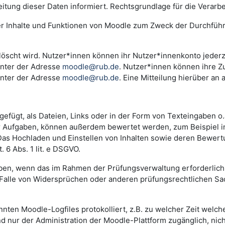
ng dieser Daten informiert. Rechtsgrundlage für die Verarbeitu
der Inhalte und Funktionen von Moodle zum Zweck der Durchfüh
scht wird. Nutzer*innen können ihr Nutzer*innenkonto jederzei
unter der Adresse
moodle@rub.de
. Nutzer*innen können ihre Zu
unter der Adresse
moodle@rub.de
. Eine Mitteilung hierüber an 
efügt, als Dateien, Links oder in der Form von Texteingaben o
der Aufgaben, können außerdem bewertet werden, zum Beispiel 
. Das Hochladen und Einstellen von Inhalten sowie deren Bewe
 6 Abs. 1 lit. e DSGVO.
n, wenn das im Rahmen der Prüfungsverwaltung erforderlich i
lle von Widersprüchen oder anderen prüfungsrechtlichen Sachv
annten Moodle-Logfiles protokolliert, z.B. zu welcher Zeit wel
nd nur der Administration der Moodle-Plattform zugänglich, nic