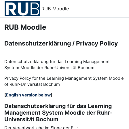
Zum Hauptinhalt
RUB Moodle
RUB Moodle
Datenschutzerklärung / Privacy Policy
Datenschutzerklärung für das Learning Management
System Moodle der Ruhr-Universität Bochum
Privacy Policy for the
L
earning
M
anagement
S
ystem Moodle
of Ruhr
-
Universit
ät Bochum
[
English version below
]
Datenschutzerklärung für das Learning
Management System Moodle der Ruhr-
Universität Bochum
Der Verantwortliche im Sinne der EU-