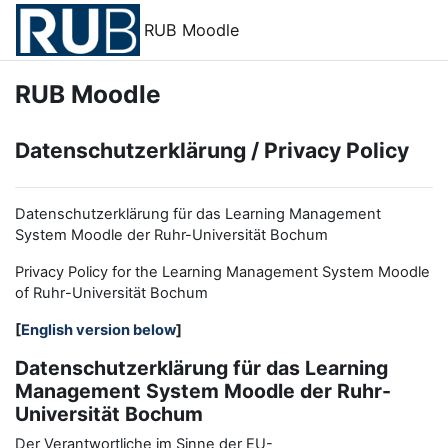
Zum Hauptinhalt
RUB Moodle
RUB Moodle
Datenschutzerklärung / Privacy Policy
Datenschutzerklärung für das Learning Management
System Moodle der Ruhr-Universität Bochum
Privacy Policy for the
L
earning
M
anagement
S
ystem Moodle
of Ruhr
-
Universit
ät Bochum
[
English version below
]
Datenschutzerklärung für das Learning
Management System Moodle der Ruhr-
Universität Bochum
Der Verantwortliche im Sinne der EU-