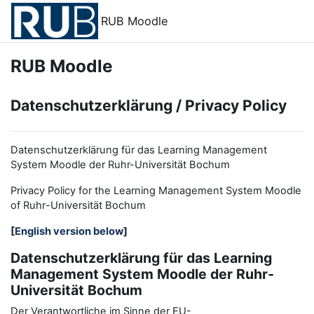
Zum Hauptinhalt
RUB Moodle
RUB Moodle
Datenschutzerklärung / Privacy Policy
Datenschutzerklärung für das Learning Management
System Moodle der Ruhr-Universität Bochum
Privacy Policy for the
L
earning
M
anagement
S
ystem Moodle
of Ruhr
-
Universit
ät Bochum
[
English version below
]
Datenschutzerklärung für das Learning
Management System Moodle der Ruhr-
Universität Bochum
Der Verantwortliche im Sinne der EU-