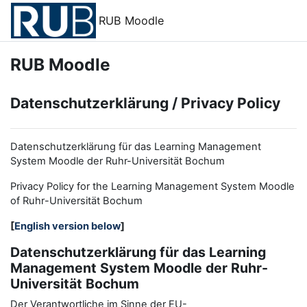
Zum Hauptinhalt
RUB Moodle
RUB Moodle
Datenschutzerklärung / Privacy Policy
Datenschutzerklärung für das Learning Management
System Moodle der Ruhr-Universität Bochum
Privacy Policy for the
L
earning
M
anagement
S
ystem Moodle
of Ruhr
-
Universit
ät Bochum
[
English version below
]
Datenschutzerklärung für das Learning
Management System Moodle der Ruhr-
Universität Bochum
Der Verantwortliche im Sinne der EU-