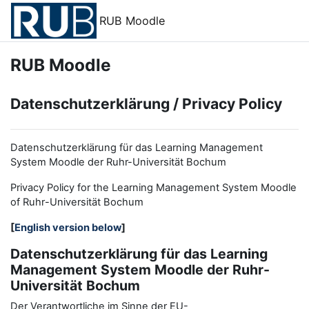
Zum Hauptinhalt
RUB Moodle
RUB Moodle
Datenschutzerklärung / Privacy Policy
Datenschutzerklärung für das Learning Management
System Moodle der Ruhr-Universität Bochum
Privacy Policy for the
L
earning
M
anagement
S
ystem Moodle
of Ruhr
-
Universit
ät Bochum
[
English version below
]
Datenschutzerklärung für das Learning
Management System Moodle der Ruhr-
Universität Bochum
Der Verantwortliche im Sinne der EU-