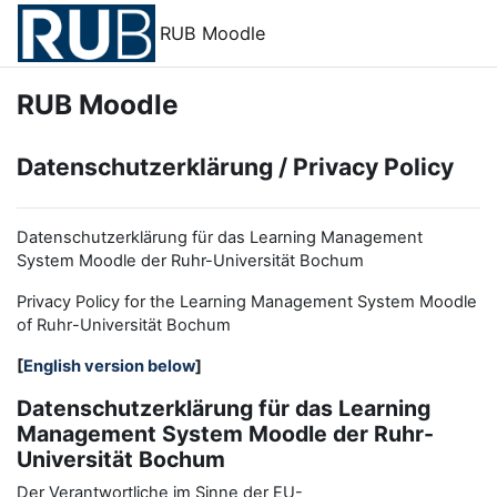
Zum Hauptinhalt
RUB Moodle
RUB Moodle
Datenschutzerklärung / Privacy Policy
Datenschutzerklärung für das Learning Management
System Moodle der Ruhr-Universität Bochum
Privacy Policy for the
L
earning
M
anagement
S
ystem Moodle
of Ruhr
-
Universit
ät Bochum
[
English version below
]
Datenschutzerklärung für das Learning
Management System Moodle der Ruhr-
Universität Bochum
Der Verantwortliche im Sinne der EU-