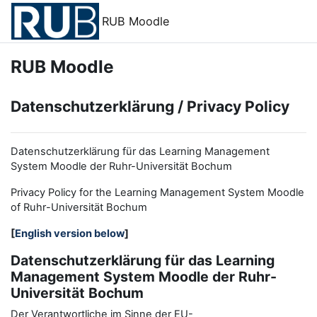
Zum Hauptinhalt
RUB Moodle
RUB Moodle
Datenschutzerklärung / Privacy Policy
Datenschutzerklärung für das Learning Management
System Moodle der Ruhr-Universität Bochum
Privacy Policy for the
L
earning
M
anagement
S
ystem Moodle
of Ruhr
-
Universit
ät Bochum
[
English version below
]
Datenschutzerklärung für das Learning
Management System Moodle der Ruhr-
Universität Bochum
Der Verantwortliche im Sinne der EU-