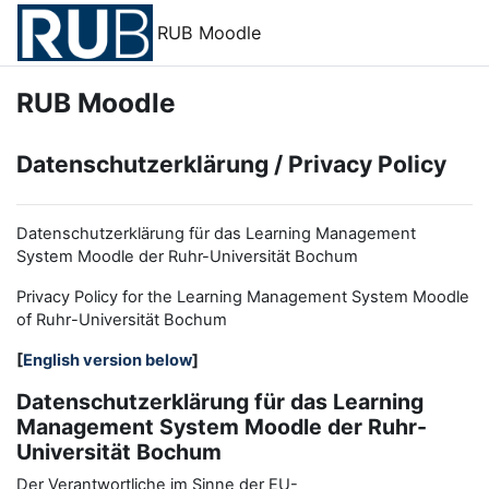
Zum Hauptinhalt
RUB Moodle
RUB Moodle
Datenschutzerklärung / Privacy Policy
Datenschutzerklärung für das Learning Management
System Moodle der Ruhr-Universität Bochum
Privacy Policy for the
L
earning
M
anagement
S
ystem Moodle
of Ruhr
-
Universit
ät Bochum
[
English version below
]
Datenschutzerklärung für das Learning
Management System Moodle der Ruhr-
Universität Bochum
Der Verantwortliche im Sinne der EU-