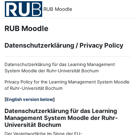
Zum Hauptinhalt
RUB Moodle
RUB Moodle
Datenschutzerklärung / Privacy Policy
Datenschutzerklärung für das Learning Management
System Moodle der Ruhr-Universität Bochum
Privacy Policy for the
L
earning
M
anagement
S
ystem Moodle
of Ruhr
-
Universit
ät Bochum
[
English version below
]
Datenschutzerklärung für das Learning
Management System Moodle der Ruhr-
Universität Bochum
Der Verantwortliche im Sinne der EU-