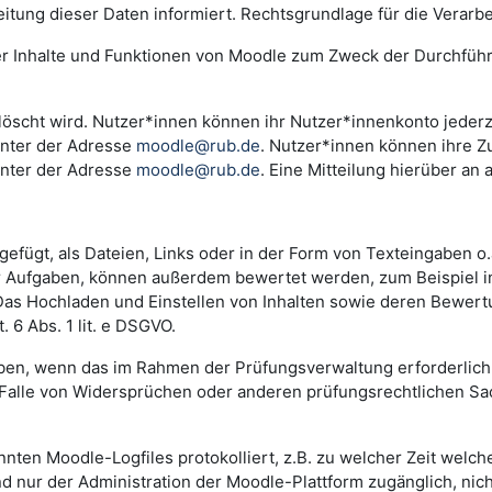
ng dieser Daten informiert. Rechtsgrundlage für die Verarbeitu
der Inhalte und Funktionen von Moodle zum Zweck der Durchfüh
scht wird. Nutzer*innen können ihr Nutzer*innenkonto jederzei
unter der Adresse
moodle@rub.de
. Nutzer*innen können ihre Zu
unter der Adresse
moodle@rub.de
. Eine Mitteilung hierüber an 
efügt, als Dateien, Links oder in der Form von Texteingaben o
der Aufgaben, können außerdem bewertet werden, zum Beispiel 
. Das Hochladen und Einstellen von Inhalten sowie deren Bewe
 6 Abs. 1 lit. e DSGVO.
n, wenn das im Rahmen der Prüfungsverwaltung erforderlich i
lle von Widersprüchen oder anderen prüfungsrechtlichen Sachv
annten Moodle-Logfiles protokolliert, z.B. zu welcher Zeit wel
nd nur der Administration der Moodle-Plattform zugänglich, nic