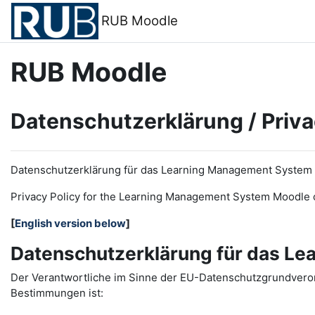
Zum Hauptinhalt
RUB Moodle
RUB Moodle
Datenschutzerklärung / Priva
Datenschutzerklärung für das Learning Management System
Privacy Policy for the
L
earning
M
anagement
S
ystem Moodle 
[
English version below
]
Datenschutzerklärung für das L
Der Verantwortliche im Sinne der EU-Datenschutzgrundveror
Bestimmungen ist: