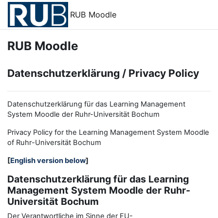
Zum Hauptinhalt
RUB Moodle
RUB Moodle
Datenschutzerklärung / Privacy Policy
Datenschutzerklärung für das Learning Management
System Moodle der Ruhr-Universität Bochum
Privacy Policy for the
L
earning
M
anagement
S
ystem Moodle
of Ruhr
-
Universit
ät Bochum
[
English version below
]
Datenschutzerklärung für das Learning
Management System Moodle der Ruhr-
Universität Bochum
Der Verantwortliche im Sinne der EU-