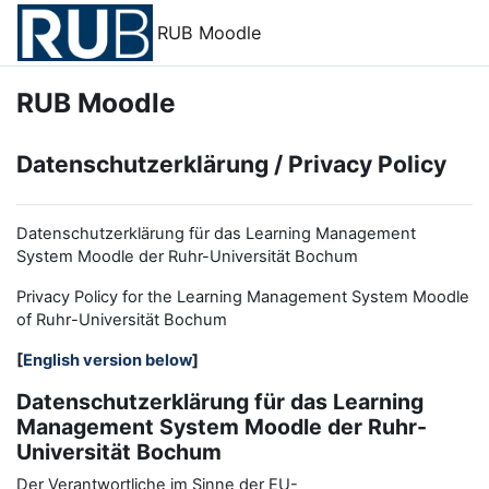
Zum Hauptinhalt
RUB Moodle
RUB Moodle
Datenschutzerklärung / Privacy Policy
Datenschutzerklärung für das Learning Management
System Moodle der Ruhr-Universität Bochum
Privacy Policy for the
L
earning
M
anagement
S
ystem Moodle
of Ruhr
-
Universit
ät Bochum
[
English version below
]
Datenschutzerklärung für das Learning
Management System Moodle der Ruhr-
Universität Bochum
Der Verantwortliche im Sinne der EU-