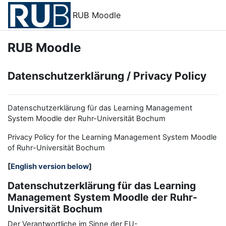
Zum Hauptinhalt
RUB Moodle
RUB Moodle
Datenschutzerklärung / Privacy Policy
Datenschutzerklärung für das Learning Management
System Moodle der Ruhr-Universität Bochum
Privacy Policy for the
L
earning
M
anagement
S
ystem Moodle
of Ruhr
-
Universit
ät Bochum
[
English version below
]
Datenschutzerklärung für das Learning
Management System Moodle der Ruhr-
Universität Bochum
Der Verantwortliche im Sinne der EU-