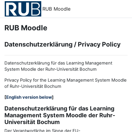
Zum Hauptinhalt
RUB Moodle
RUB Moodle
Datenschutzerklärung / Privacy Policy
Datenschutzerklärung für das Learning Management
System Moodle der Ruhr-Universität Bochum
Privacy Policy for the
L
earning
M
anagement
S
ystem Moodle
of Ruhr
-
Universit
ät Bochum
[
English version below
]
Datenschutzerklärung für das Learning
Management System Moodle der Ruhr-
Universität Bochum
Der Verantwortliche im Sinne der EU-