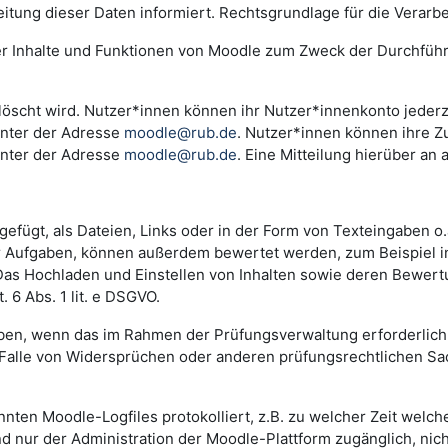
ng dieser Daten informiert. Rechtsgrundlage für die Verarbeitu
der Inhalte und Funktionen von Moodle zum Zweck der Durchfüh
scht wird. Nutzer*innen können ihr Nutzer*innenkonto jederzei
unter der Adresse
moodle@rub.de
. Nutzer*innen können ihre Zu
unter der Adresse
moodle@rub.de
. Eine Mitteilung hierüber an 
efügt, als Dateien, Links oder in der Form von Texteingaben o
der Aufgaben, können außerdem bewertet werden, zum Beispiel 
. Das Hochladen und Einstellen von Inhalten sowie deren Bewe
 6 Abs. 1 lit. e DSGVO.
n, wenn das im Rahmen der Prüfungsverwaltung erforderlich i
lle von Widersprüchen oder anderen prüfungsrechtlichen Sachv
annten Moodle-Logfiles protokolliert, z.B. zu welcher Zeit wel
nd nur der Administration der Moodle-Plattform zugänglich, nic