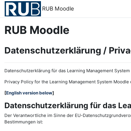
Zum Hauptinhalt
RUB Moodle
RUB Moodle
Datenschutzerklärung / Priva
Datenschutzerklärung für das Learning Management System
Privacy Policy for the
L
earning
M
anagement
S
ystem Moodle 
[
English version below
]
Datenschutzerklärung für das L
Der Verantwortliche im Sinne der EU-Datenschutzgrundveror
Bestimmungen ist: