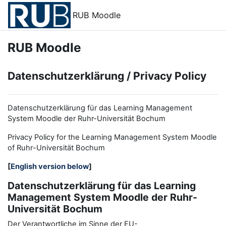
Zum Hauptinhalt
RUB Moodle
RUB Moodle
Datenschutzerklärung / Privacy Policy
Datenschutzerklärung für das Learning Management
System Moodle der Ruhr-Universität Bochum
Privacy Policy for the
L
earning
M
anagement
S
ystem Moodle
of Ruhr
-
Universit
ät Bochum
[
English version below
]
Datenschutzerklärung für das Learning
Management System Moodle der Ruhr-
Universität Bochum
Der Verantwortliche im Sinne der EU-