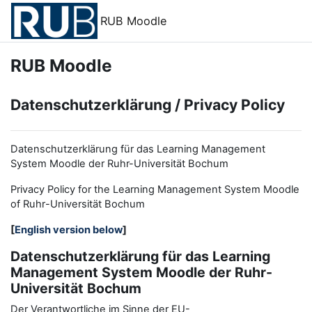
Zum Hauptinhalt
RUB Moodle
RUB Moodle
Datenschutzerklärung / Privacy Policy
Datenschutzerklärung für das Learning Management
System Moodle der Ruhr-Universität Bochum
Privacy Policy for the
L
earning
M
anagement
S
ystem Moodle
of Ruhr
-
Universit
ät Bochum
[
English version below
]
Datenschutzerklärung für das Learning
Management System Moodle der Ruhr-
Universität Bochum
Der Verantwortliche im Sinne der EU-