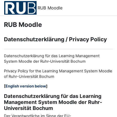
Zum Hauptinhalt
RUB Moodle
RUB Moodle
Datenschutzerklärung / Privacy Policy
Datenschutzerklärung für das Learning Management
System Moodle der Ruhr-Universität Bochum
Privacy Policy for the
L
earning
M
anagement
S
ystem Moodle
of Ruhr
-
Universit
ät Bochum
[
English version below
]
Datenschutzerklärung für das Learning
Management System Moodle der Ruhr-
Universität Bochum
Der Verantwortliche im Sinne der EU-