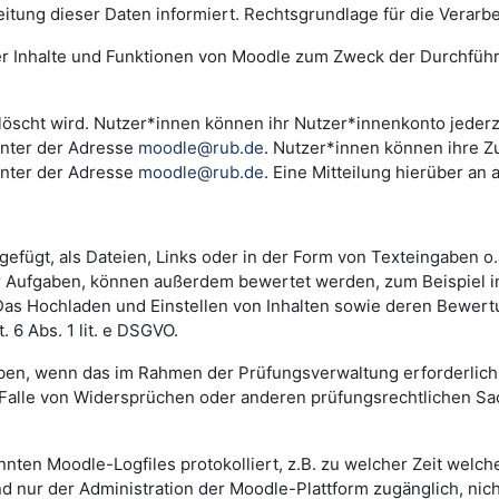
ng dieser Daten informiert. Rechtsgrundlage für die Verarbeitu
der Inhalte und Funktionen von Moodle zum Zweck der Durchfüh
scht wird. Nutzer*innen können ihr Nutzer*innenkonto jederzei
unter der Adresse
moodle@rub.de
. Nutzer*innen können ihre Zu
unter der Adresse
moodle@rub.de
. Eine Mitteilung hierüber an 
efügt, als Dateien, Links oder in der Form von Texteingaben o
der Aufgaben, können außerdem bewertet werden, zum Beispiel 
. Das Hochladen und Einstellen von Inhalten sowie deren Bewe
 6 Abs. 1 lit. e DSGVO.
n, wenn das im Rahmen der Prüfungsverwaltung erforderlich i
lle von Widersprüchen oder anderen prüfungsrechtlichen Sachv
annten Moodle-Logfiles protokolliert, z.B. zu welcher Zeit wel
nd nur der Administration der Moodle-Plattform zugänglich, nic