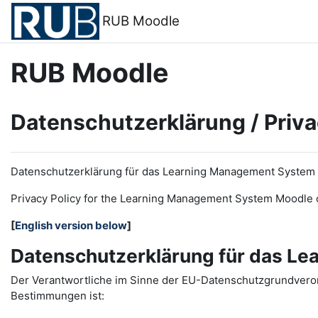
Zum Hauptinhalt
RUB Moodle
RUB Moodle
Datenschutzerklärung / Priva
Datenschutzerklärung für das Learning Management System
Privacy Policy for the
L
earning
M
anagement
S
ystem Moodle 
[
English version below
]
Datenschutzerklärung für das L
Der Verantwortliche im Sinne der EU-Datenschutzgrundveror
Bestimmungen ist: