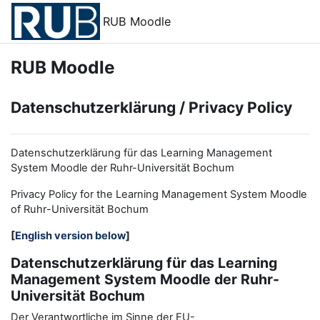
Zum Hauptinhalt
RUB Moodle
RUB Moodle
Datenschutzerklärung / Privacy Policy
Datenschutzerklärung für das Learning Management
System Moodle der Ruhr-Universität Bochum
Privacy Policy for the
L
earning
M
anagement
S
ystem Moodle
of Ruhr
-
Universit
ät Bochum
[
English version below
]
Datenschutzerklärung für das Learning
Management System Moodle der Ruhr-
Universität Bochum
Der Verantwortliche im Sinne der EU-