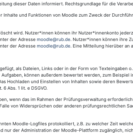
ng dieser Daten informiert. Rechtsgrundlage für die Verarbeitu
der Inhalte und Funktionen von Moodle zum Zweck der Durchfüh
scht wird. Nutzer*innen können ihr Nutzer*innenkonto jederzei
unter der Adresse
moodle@rub.de
. Nutzer*innen können ihre Zu
unter der Adresse
moodle@rub.de
. Eine Mitteilung hierüber an 
efügt, als Dateien, Links oder in der Form von Texteingaben o
der Aufgaben, können außerdem bewertet werden, zum Beispiel 
. Das Hochladen und Einstellen von Inhalten sowie deren Bewe
 6 Abs. 1 lit. e DSGVO.
n, wenn das im Rahmen der Prüfungsverwaltung erforderlich i
lle von Widersprüchen oder anderen prüfungsrechtlichen Sachv
annten Moodle-Logfiles protokolliert, z.B. zu welcher Zeit wel
nd nur der Administration der Moodle-Plattform zugänglich, nic