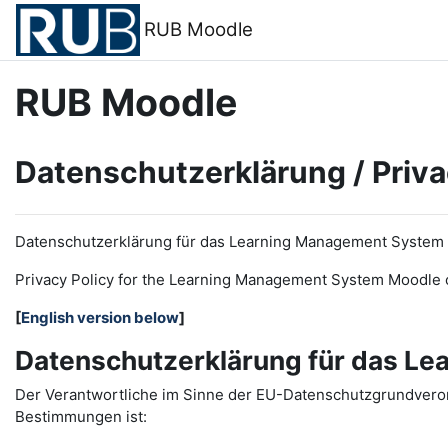
Zum Hauptinhalt
RUB Moodle
RUB Moodle
Datenschutzerklärung / Priva
Datenschutzerklärung für das Learning Management System
Privacy Policy for the
L
earning
M
anagement
S
ystem Moodle 
[
English version below
]
Datenschutzerklärung für das L
Der Verantwortliche im Sinne der EU-Datenschutzgrundveror
Bestimmungen ist: