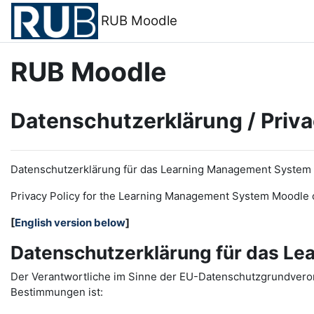
Zum Hauptinhalt
RUB Moodle
RUB Moodle
Datenschutzerklärung / Priva
Datenschutzerklärung für das Learning Management System
Privacy Policy for the
L
earning
M
anagement
S
ystem Moodle 
[
English version below
]
Datenschutzerklärung für das L
Der Verantwortliche im Sinne der EU-Datenschutzgrundveror
Bestimmungen ist: