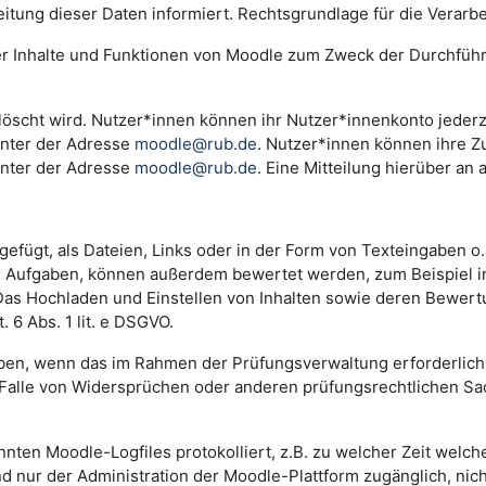
ng dieser Daten informiert. Rechtsgrundlage für die Verarbeitu
der Inhalte und Funktionen von Moodle zum Zweck der Durchfüh
scht wird. Nutzer*innen können ihr Nutzer*innenkonto jederzei
unter der Adresse
moodle@rub.de
. Nutzer*innen können ihre Zu
unter der Adresse
moodle@rub.de
. Eine Mitteilung hierüber an 
efügt, als Dateien, Links oder in der Form von Texteingaben o
der Aufgaben, können außerdem bewertet werden, zum Beispiel 
. Das Hochladen und Einstellen von Inhalten sowie deren Bewe
 6 Abs. 1 lit. e DSGVO.
n, wenn das im Rahmen der Prüfungsverwaltung erforderlich i
lle von Widersprüchen oder anderen prüfungsrechtlichen Sachv
annten Moodle-Logfiles protokolliert, z.B. zu welcher Zeit wel
nd nur der Administration der Moodle-Plattform zugänglich, nic