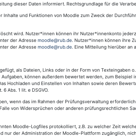
ng dieser Daten informiert. Rechtsgrundlage für die Verarbeitu
der Inhalte und Funktionen von Moodle zum Zweck der Durchfüh
scht wird. Nutzer*innen können ihr Nutzer*innenkonto jederzei
unter der Adresse
moodle@rub.de
. Nutzer*innen können ihre Zu
unter der Adresse
moodle@rub.de
. Eine Mitteilung hierüber an 
efügt, als Dateien, Links oder in der Form von Texteingaben o
der Aufgaben, können außerdem bewertet werden, zum Beispiel 
. Das Hochladen und Einstellen von Inhalten sowie deren Bewe
 6 Abs. 1 lit. e DSGVO.
n, wenn das im Rahmen der Prüfungsverwaltung erforderlich i
lle von Widersprüchen oder anderen prüfungsrechtlichen Sachv
annten Moodle-Logfiles protokolliert, z.B. zu welcher Zeit wel
nd nur der Administration der Moodle-Plattform zugänglich, nic