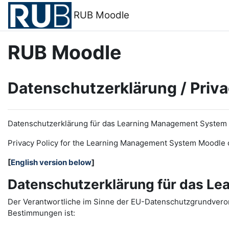
Zum Hauptinhalt
RUB Moodle
RUB Moodle
Datenschutzerklärung / Priva
Datenschutzerklärung für das Learning Management System
Privacy Policy for the
L
earning
M
anagement
S
ystem Moodle 
[
English version below
]
Datenschutzerklärung für das L
Der Verantwortliche im Sinne der EU-Datenschutzgrundveror
Bestimmungen ist: