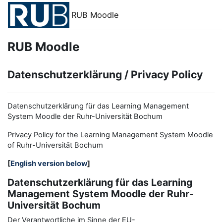
Zum Hauptinhalt
RUB Moodle
RUB Moodle
Datenschutzerklärung / Privacy Policy
Datenschutzerklärung für das Learning Management
System Moodle der Ruhr-Universität Bochum
Privacy Policy for the
L
earning
M
anagement
S
ystem Moodle
of Ruhr
-
Universit
ät Bochum
[
English version below
]
Datenschutzerklärung für das Learning
Management System Moodle der Ruhr-
Universität Bochum
Der Verantwortliche im Sinne der EU-