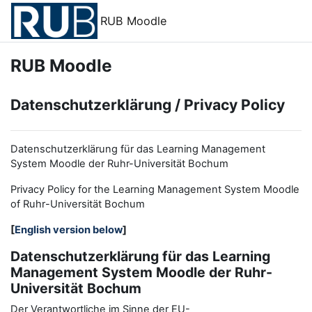
Zum Hauptinhalt
RUB Moodle
RUB Moodle
Datenschutzerklärung / Privacy Policy
Datenschutzerklärung für das Learning Management
System Moodle der Ruhr-Universität Bochum
Privacy Policy for the
L
earning
M
anagement
S
ystem Moodle
of Ruhr
-
Universit
ät Bochum
[
English version below
]
Datenschutzerklärung für das Learning
Management System Moodle der Ruhr-
Universität Bochum
Der Verantwortliche im Sinne der EU-