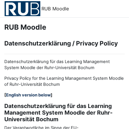
Zum Hauptinhalt
RUB Moodle
RUB Moodle
Datenschutzerklärung / Privacy Policy
Datenschutzerklärung für das Learning Management
System Moodle der Ruhr-Universität Bochum
Privacy Policy for the
L
earning
M
anagement
S
ystem Moodle
of Ruhr
-
Universit
ät Bochum
[
English version below
]
Datenschutzerklärung für das Learning
Management System Moodle der Ruhr-
Universität Bochum
Der Verantwortliche im Sinne der EU-