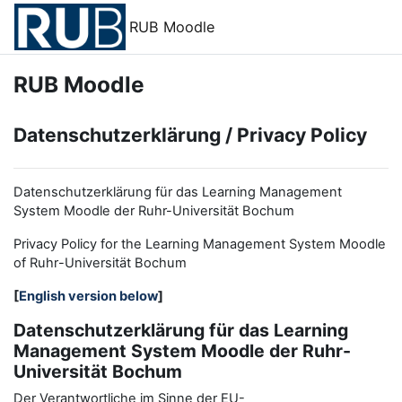
Zum Hauptinhalt
RUB Moodle
RUB Moodle
Datenschutzerklärung / Privacy Policy
Datenschutzerklärung für das Learning Management
System Moodle der Ruhr-Universität Bochum
Privacy Policy for the
L
earning
M
anagement
S
ystem Moodle
of Ruhr
-
Universit
ät Bochum
[
English version below
]
Datenschutzerklärung für das Learning
Management System Moodle der Ruhr-
Universität Bochum
Der Verantwortliche im Sinne der EU-