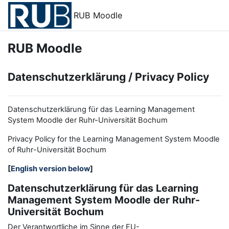
Zum Hauptinhalt
RUB Moodle
RUB Moodle
Datenschutzerklärung / Privacy Policy
Datenschutzerklärung für das Learning Management
System Moodle der Ruhr-Universität Bochum
Privacy Policy for the
L
earning
M
anagement
S
ystem Moodle
of Ruhr
-
Universit
ät Bochum
[
English version below
]
Datenschutzerklärung für das Learning
Management System Moodle der Ruhr-
Universität Bochum
Der Verantwortliche im Sinne der EU-