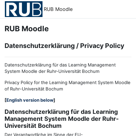
Zum Hauptinhalt
RUB Moodle
RUB Moodle
Datenschutzerklärung / Privacy Policy
Datenschutzerklärung für das Learning Management
System Moodle der Ruhr-Universität Bochum
Privacy Policy for the
L
earning
M
anagement
S
ystem Moodle
of Ruhr
-
Universit
ät Bochum
[
English version below
]
Datenschutzerklärung für das Learning
Management System Moodle der Ruhr-
Universität Bochum
Der Verantwortliche im Sinne der EU-