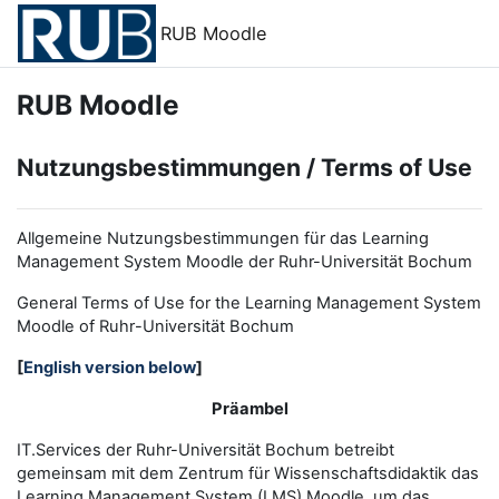
Zum Hauptinhalt
RUB Moodle
RUB Moodle
Nutzungsbestimmungen / Terms of Use
Allgemeine Nutzungsbestimmungen für das Learning
Management System Moodle der Ruhr-Universität Bochum
General Terms of Use for the
L
earning
M
anagement
S
ystem
Moodle of Ruhr
-
Universit
ät Bochum
[
English version below
]
Präambel
IT.Services der Ruhr-Universität Bochum betreibt
gemeinsam mit dem Zentrum für Wissenschaftsdidaktik das
Learning Management System (LMS) Moodle, um das