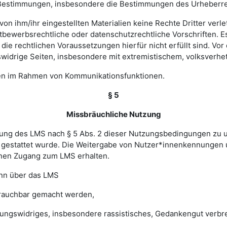
hen Bestimmungen, insbesondere die Bestimmungen des Urheberr
e von ihm/ihr eingestellten Materialien keine Rechte Dritter ver
bewerbsrechtliche oder datenschutzrechtliche Vorschriften. Es 
e rechtlichen Voraussetzungen hierfür nicht erfüllt sind. Vor d
widrige Seiten, insbesondere mit extremistischem, volksverhet
gen im Rahmen von Kommunikationsfunktionen.
§ 5
Missbräuchliche Nutzung
ung des LMS nach § 5 Abs. 2 dieser Nutzungsbedingungen zu unte
gestattet wurde. Die Weitergabe von Nutzer*innenkennungen u
einen Zugang zum LMS erhalten.
enn über das LMS
brauchbar gemacht werden,
sungswidriges, insbesondere rassistisches, Gedankengut verbrei