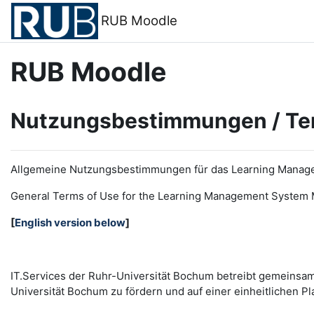
Zum Hauptinhalt
RUB Moodle
RUB Moodle
Nutzungsbestimmungen / Te
Allgemeine Nutzungsbestimmungen für das Learning Manag
General Terms of Use for the
L
earning
M
anagement
S
ystem 
[
English version below
]
IT.Services der Ruhr-Universität Bochum betreibt gemeinsa
Universität Bochum zu fördern und auf einer einheitlichen