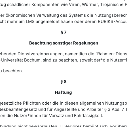
zug schädlicher Komponenten wie Viren, Würmer, Trojanische P
 einer ökonomischen Verwaltung des Systems die Nutzungsbere
nicht mehr am LMS angemeldet haben oder deren RUBIKS-Account
§ 7
Beachtung sonstiger Regelungen
estehenden Dienstvereinbarungen, namentlich die "Rahmen-Die
-Universität Bochum, sind zu beachten, soweit der*die Nutzer*i
u beachten.
§ 8
Haftung
esetzliche Pflichten oder die in diesen allgemeinen Nutzungsb
ndesbeamtengesetz und für Angestellte und Arbeiter § 3 Abs. 7
en die Nutzer*innen für Vorsatz und Fahrlässigkeit.
verbindung nicht gewährleisten. IT.Services bemüht sich, vorü