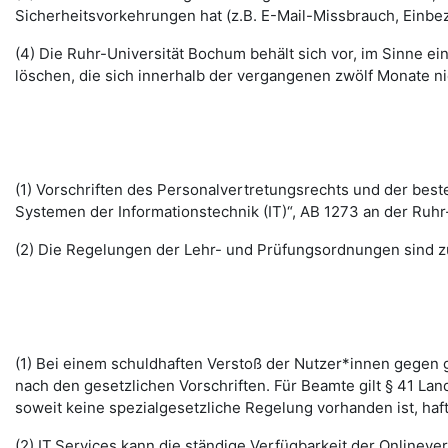
Sicherheitsvorkehrungen hat (z.B. E-Mail-Missbrauch, Einbe
(4) Die Ruhr-Universität Bochum behält sich vor, im Sinne
löschen, die sich innerhalb der vergangenen zwölf Monate 
(1) Vorschriften des Personalvertretungsrechts und der b
Systemen der Informationstechnik (IT)“, AB 1273 an der Ruhr
(2) Die Regelungen der Lehr- und Prüfungsordnungen sind z
(1) Bei einem schuldhaften Verstoß der Nutzer*innen gegen g
nach den gesetzlichen Vorschriften. Für Beamte gilt § 41 La
soweit keine spezialgesetzliche Regelung vorhanden ist, haft
(2) IT.Services kann die ständige Verfügbarkeit der Online