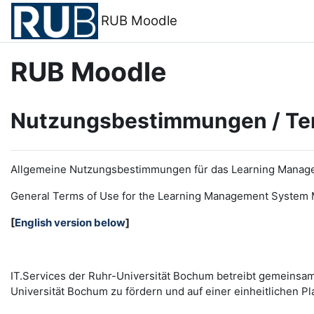
Zum Hauptinhalt
RUB Moodle
RUB Moodle
Nutzungsbestimmungen / Te
Allgemeine Nutzungsbestimmungen für das Learning Manag
General Terms of Use for the
L
earning
M
anagement
S
ystem 
[
English version below
]
IT.Services der Ruhr-Universität Bochum betreibt gemeinsa
Universität Bochum zu fördern und auf einer einheitlichen