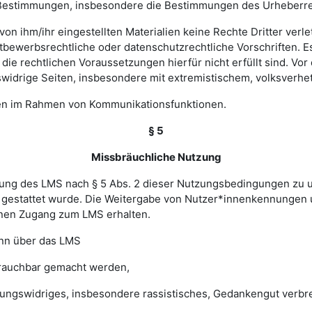
hen Bestimmungen, insbesondere die Bestimmungen des Urheberr
e von ihm/ihr eingestellten Materialien keine Rechte Dritter ver
bewerbsrechtliche oder datenschutzrechtliche Vorschriften. Es 
e rechtlichen Voraussetzungen hierfür nicht erfüllt sind. Vor d
widrige Seiten, insbesondere mit extremistischem, volksverhet
gen im Rahmen von Kommunikationsfunktionen.
§ 5
Missbräuchliche Nutzung
ung des LMS nach § 5 Abs. 2 dieser Nutzungsbedingungen zu unte
gestattet wurde. Die Weitergabe von Nutzer*innenkennungen u
einen Zugang zum LMS erhalten.
enn über das LMS
brauchbar gemacht werden,
sungswidriges, insbesondere rassistisches, Gedankengut verbrei