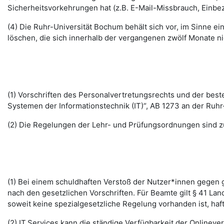
Sicherheitsvorkehrungen hat (z.B. E-Mail-Missbrauch, Einbe
(4) Die Ruhr-Universität Bochum behält sich vor, im Sinne
löschen, die sich innerhalb der vergangenen zwölf Monate 
(1) Vorschriften des Personalvertretungsrechts und der b
Systemen der Informationstechnik (IT)“, AB 1273 an der Ruhr
(2) Die Regelungen der Lehr- und Prüfungsordnungen sind z
(1) Bei einem schuldhaften Verstoß der Nutzer*innen gegen g
nach den gesetzlichen Vorschriften. Für Beamte gilt § 41 La
soweit keine spezialgesetzliche Regelung vorhanden ist, haft
(2) IT.Services kann die ständige Verfügbarkeit der Online