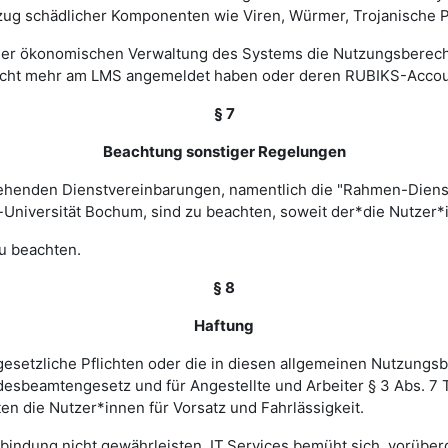
zug schädlicher Komponenten wie Viren, Würmer, Trojanische P
 einer ökonomischen Verwaltung des Systems die Nutzungsbere
nicht mehr am LMS angemeldet haben oder deren RUBIKS-Account
§ 7
Beachtung sonstiger Regelungen
estehenden Dienstvereinbarungen, namentlich die "Rahmen-Die
-Universität Bochum, sind zu beachten, soweit der*die Nutzer*i
u beachten.
§ 8
Haftung
esetzliche Pflichten oder die in diesen allgemeinen Nutzungsb
ndesbeamtengesetz und für Angestellte und Arbeiter § 3 Abs. 7
en die Nutzer*innen für Vorsatz und Fahrlässigkeit.
verbindung nicht gewährleisten. IT.Services bemüht sich, vorü